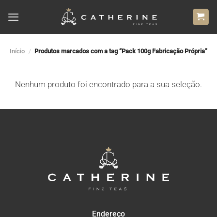
Skip
to
content
Início
/
Produtos marcados com a tag “Pack 100g Fabricação Própria”
Nenhum produto foi encontrado para a sua seleção.
Endereço